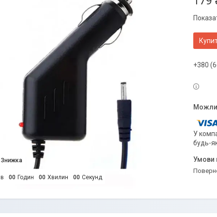
179 
Показат
Купи
+380 (6
У компа
будь-я
поверн
ів
0
0
Годин
0
0
Хвилин
0
0
Секунд