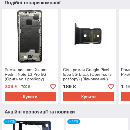
Подібні товари компанії
Рамка дисплея Xiaomi
Сім-тримач Google Pixel
Рамк
Redmi Note 13 Pro 5G
5/5a 5G Black (Оригінал з
Pixe
(Оригінал з розбору)
розбору) (Відновлений)
Midnight Black
309
189
1 1
₴
₴
700 ₴
(Відновлений)
Купити
Купити
Акційні пропозиції та новинки
–77%
–77%