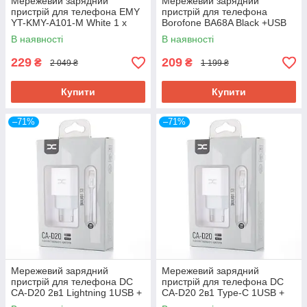
Мережевий зарядний
Мережевий зарядний
пристрій для телефона EMY
пристрій для телефона
YT-KMY-A101-M White 1 x
Borofone BA68A Black +USB
USB, 5V/5W
Type-A - Lightning 1м
В наявності
В наявності
(BA68ABi)
229
209
₴
₴
2 049 ₴
1 199 ₴
Купити
Купити
–71%
–71%
Мережевий зарядний
Мережевий зарядний
пристрій для телефона DC
пристрій для телефона DC
CA-D20 2в1 Lightning 1USB +
CA-D20 2в1 Type-C 1USB +
PD 2.4A White
PD 2.4A White