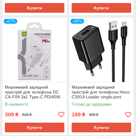
Купити
Купити
–67%
–66%
Мережевий зарядний
Мережевий зарядний
пристрій для телефона DC
пристрій для телефона Hoco
CA-F09 2в1 Type-C PD/45W
CS91A Leader single-port
White
charger set Type-C 2.1A Black
В наявності
Готово до відправки
309
169
₴
₴
926 ₴
499 ₴
Купити
Купити