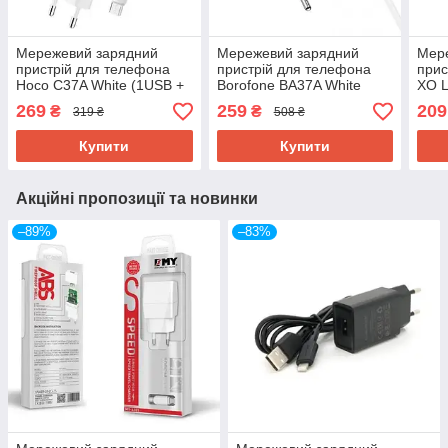
Мережевий зарядний
Мережевий зарядний
Мер
пристрій для телефона
пристрій для телефона
прис
Hoco C37A White (1USB +
Borofone BA37A White
XO L
USB Cable MicroUSB 2.4A
(Speedy 2USB 2.4A
Type
269
259
209
₴
₴
319 ₴
508 ₴
)
Lightning )
Купити
Купити
Акційні пропозиції та новинки
–89%
–83%