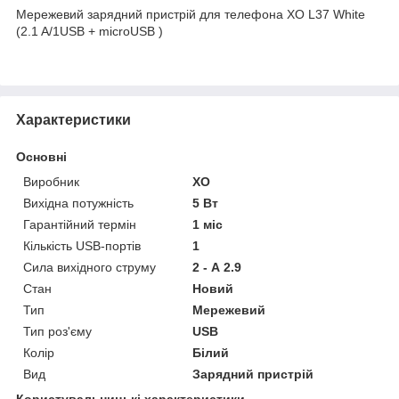
Мережевий зарядний пристрій для телефона XO L37 White
(2.1 A/1USB + microUSB )
Характеристики
Основні
Виробник
XO
Вихідна потужність
5 Вт
Гарантійний термін
1 міс
Кількість USB-портів
1
Сила вихідного струму
2 - А 2.9
Стан
Новий
Тип
Мережевий
Тип роз'єму
USB
Колір
Білий
Вид
Зарядний пристрій
Користувальницькі характеристики