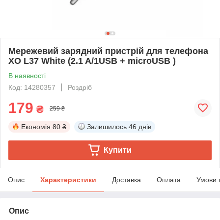
Мережевий зарядний пристрій для телефона
XO L37 White (2.1 A/1USB + microUSB )
В наявності
Код: 14280357
Роздріб
179
₴
259 ₴
Економія
80 ₴
Залишилось
46 днів
Купити
Опис
Характеристики
Доставка
Оплата
Умови 
Опис