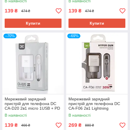
В наявності
В наявності
139
139
₴
₴
474 ₴
474 ₴
Купити
Купити
–70%
–69%
Мережевий зарядний
Мережевий зарядний
пристрій для телефона DC
пристрій для телефона DC
CA-D20 2в1 micro 1USB + PD
CA-F06 2в1 Lightning
2.4A White
PD/30W/GaN Technology
В наявності
В наявності
White
139
269
₴
₴
466 ₴
880 ₴