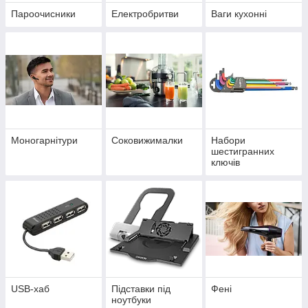
Пароочисники
Електробритви
Ваги кухонні
Моногарнітури
Соковижималки
Набори
шестигранних
ключів
USB-хаб
Підставки під
Фені
ноутбуки