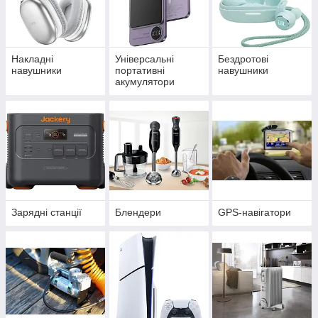
Накладні
Універсальні
Бездротові
навушники
портативні
навушники
акумулятори
(power bank)
Зарядні станції
Блендери
GPS-навігатори