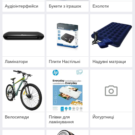
Аудіоінтерфейси
Букети з іграшок
Ехолоти
Ламінатори
Плити Настільні
Надувні матраци
Велосипеди
Плівки для
Йогуртниці
ламінування