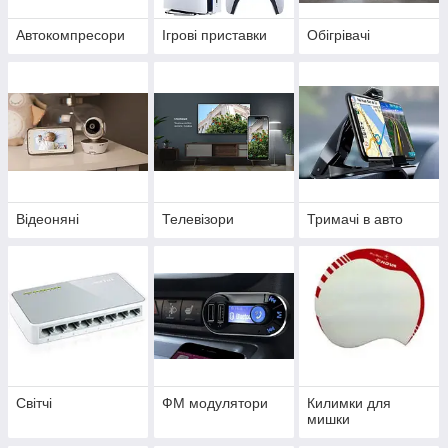
Автокомпресори
Ігрові приставки
Обігрівачі
Відеоняні
Телевізори
Тримачі в авто
Світчі
ФМ модулятори
Килимки для
мишки