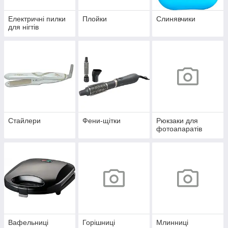
Електричні пилки
Плойки
Слинявчики
для нігтів
Стайлери
Фени-щітки
Рюкзаки для
фотоапаратів
Вафельниці
Горішниці
Млинниці