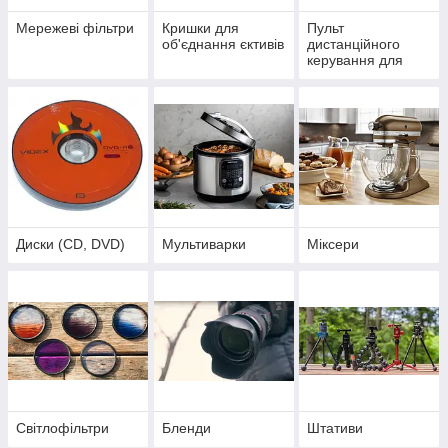
Мережеві фільтри
Кришки для
Пульт
об'єднання єктивів
дистанційного
керування для
фото-відео техніки
Диски (CD, DVD)
Мультиварки
Міксери
Світлофільтри
Бленди
Штативи