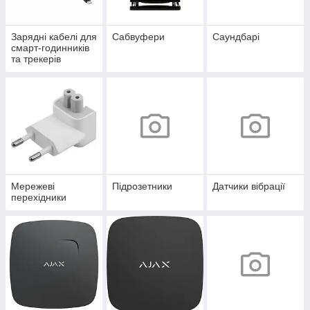
Зарядні кабелі для
Сабвуфери
Саундбарі
смарт-годинників
та трекерів
Мережеві
Підрозетники
Датчики вібрації
перехідники