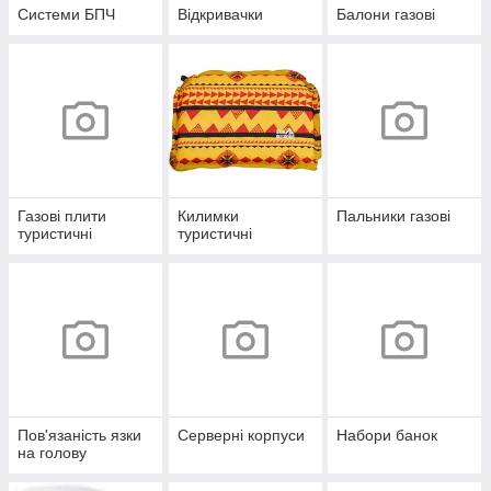
Системи БПЧ
Відкривачки
Балони газові
Газові плити
Килимки
Пальники газові
туристичні
туристичні
Пов'язаність язки
Серверні корпуси
Набори банок
на голову