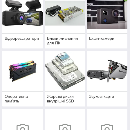
Відеореєстратори
Блоки живлення
Екшн-камери
для ПК
Оперативна
Жорсткі диски
Звукові карти
пам'ять
внутрішні SSD