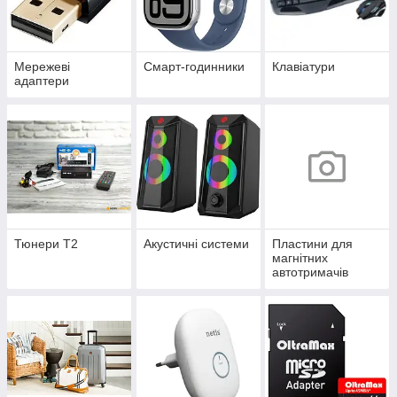
Мережеві
Смарт-годинники
Клавіатури
адаптери
Тюнери Т2
Акустичні системи
Пластини для
магнітних
автотримачів