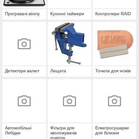
Програвачі вінілу
Кухонні таймери
Контролери RAID
Детектори валют
Лещата
Точила для ножів
Автомобільні
Фільтри для
Електросушарки
Лебідки
зволожувачів
для білизни
повітря