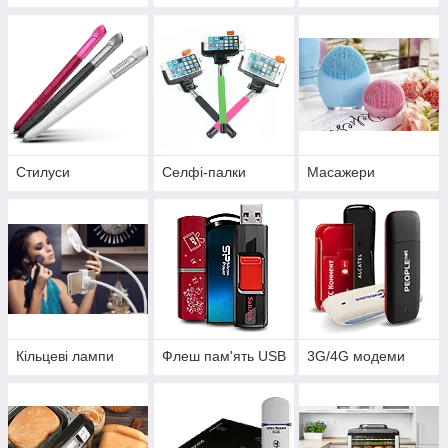
Стилуси
Селфі-палки
Масажери
Кільцеві лампи
Флеш пам'ять USB
3G/4G модеми