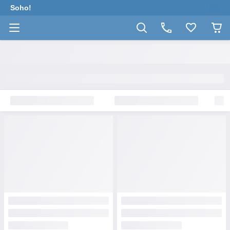
Soho!