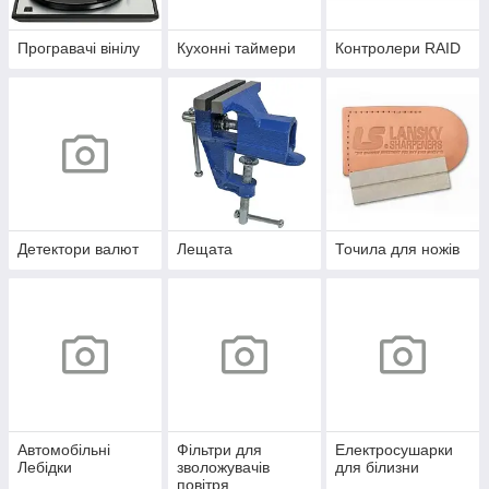
Програвачі вінілу
Кухонні таймери
Контролери RAID
Детектори валют
Лещата
Точила для ножів
Автомобільні
Фільтри для
Електросушарки
Лебідки
зволожувачів
для білизни
повітря