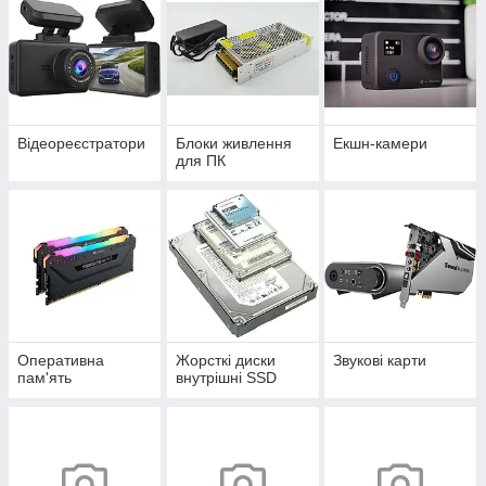
Відеореєстратори
Блоки живлення
Екшн-камери
для ПК
Оперативна
Жорсткі диски
Звукові карти
пам'ять
внутрішні SSD