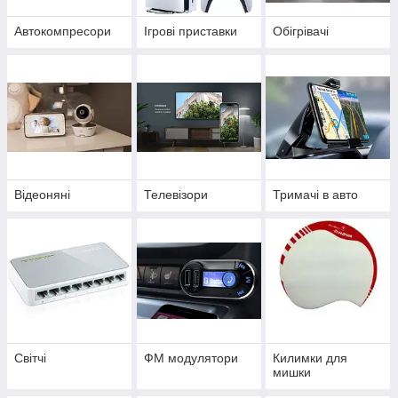
Автокомпресори
Ігрові приставки
Обігрівачі
Відеоняні
Телевізори
Тримачі в авто
Світчі
ФМ модулятори
Килимки для
мишки