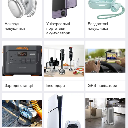
Накладні
Універсальні
Бездротові
навушники
портативні
навушники
акумулятори
(power bank)
Зарядні станції
Блендери
GPS-навігатори