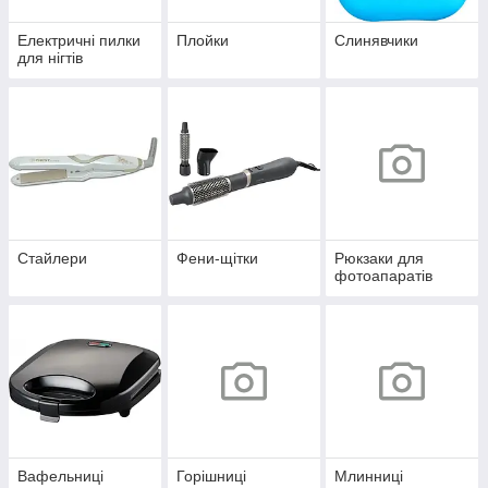
Електричні пилки
Плойки
Слинявчики
для нігтів
Стайлери
Фени-щітки
Рюкзаки для
фотоапаратів
Вафельниці
Горішниці
Млинниці