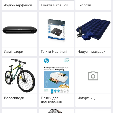
Аудіоінтерфейси
Букети з іграшок
Ехолоти
Ламінатори
Плити Настільні
Надувні матраци
Велосипеди
Плівки для
Йогуртниці
ламінування