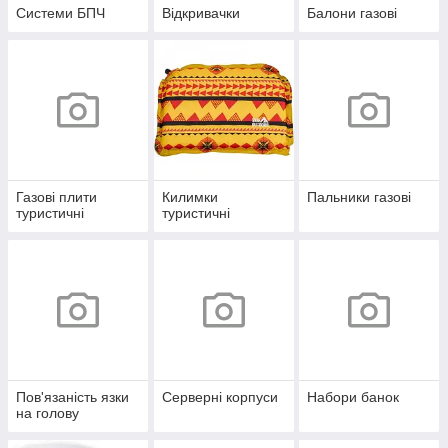
Системи БПЧ
Відкривачки
Балони газові
Газові плити
Килимки
Пальники газові
туристичні
туристичні
Пов'язаність язки
Серверні корпуси
Набори банок
на голову