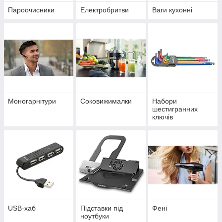
Пароочисники
Електробритви
Ваги кухонні
Моногарнітури
Соковижималки
Набори
шестигранних
ключів
USB-хаб
Підставки під
Фені
ноутбуки