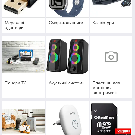
Мережеві
Смарт-годинники
Клавіатури
адаптери
Тюнери Т2
Акустичні системи
Пластини для
магнітних
автотримачів