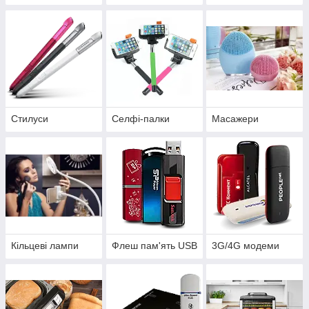
Стилуси
Селфі-палки
Масажери
Кільцеві лампи
Флеш пам'ять USB
3G/4G модеми