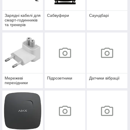
Зарядні кабелі для
Сабвуфери
Саундбарі
смарт-годинників
та трекерів
Мережеві
Підрозетники
Датчики вібрації
перехідники