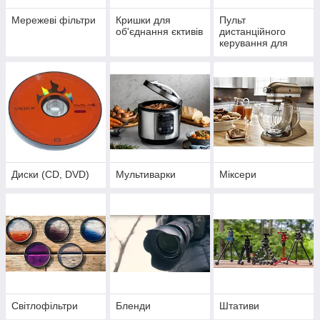
Мережеві фільтри
Кришки для
Пульт
об'єднання єктивів
дистанційного
керування для
фото-відео техніки
Диски (CD, DVD)
Мультиварки
Міксери
Світлофільтри
Бленди
Штативи