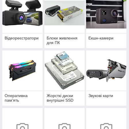
Відеореєстратори
Блоки живлення
Екшн-камери
для ПК
Оперативна
Жорсткі диски
Звукові карти
пам'ять
внутрішні SSD