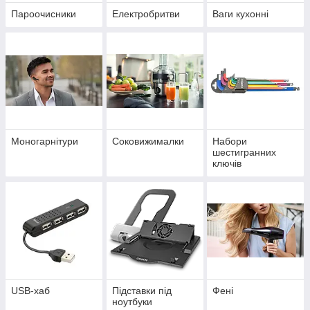
Пароочисники
Електробритви
Ваги кухонні
Моногарнітури
Соковижималки
Набори
шестигранних
ключів
USB-хаб
Підставки під
Фені
ноутбуки