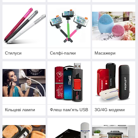
Стилуси
Селфі-палки
Масажери
Кільцеві лампи
Флеш пам'ять USB
3G/4G модеми