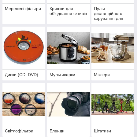
Мережеві фільтри
Кришки для
Пульт
об'єднання єктивів
дистанційного
керування для
фото-відео техніки
Диски (CD, DVD)
Мультиварки
Міксери
Світлофільтри
Бленди
Штативи