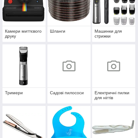
Камери миттєвого
Шланги
Машинки для
друку
стрижки
Тримери
Садові пилососи
Електричні пилки
для нігтів