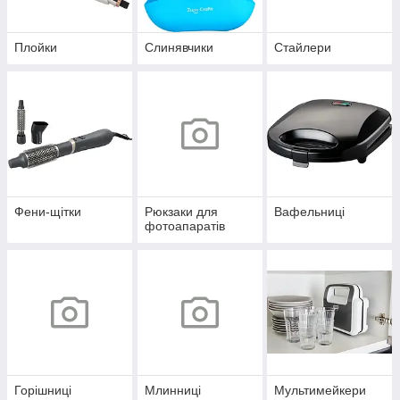
Плойки
Слинявчики
Стайлери
Фени-щітки
Рюкзаки для
Вафельниці
фотоапаратів
Горішниці
Млинниці
Мультимейкери