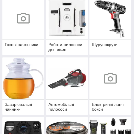
Газові паяльники
Роботи-пилососи
Шурупокрути
для вікон
Заварювальні
Автомобільні
Електричні ланч-
чайники
пилососи
бокси