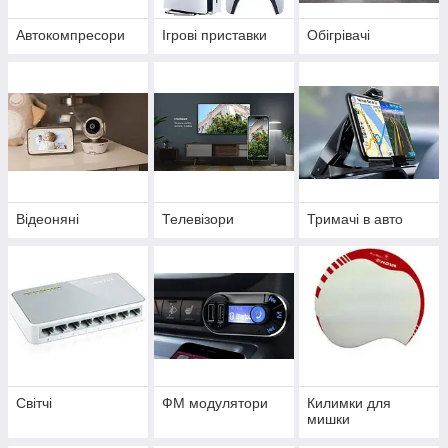
Автокомпресори
Ігрові приставки
Обігрівачі
Відеоняні
Телевізори
Тримачі в авто
Світчі
ФМ модулятори
Килимки для
мишки