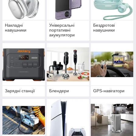
Накладні
Універсальні
Бездротові
навушники
портативні
навушники
акумулятори
(power bank)
Зарядні станції
Блендери
GPS-навігатори