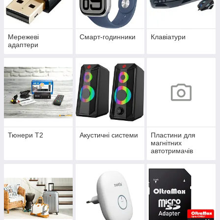
Мережеві
Смарт-годинники
Клавіатури
адаптери
Тюнери Т2
Акустичні системи
Пластини для
магнітних
автотримачів