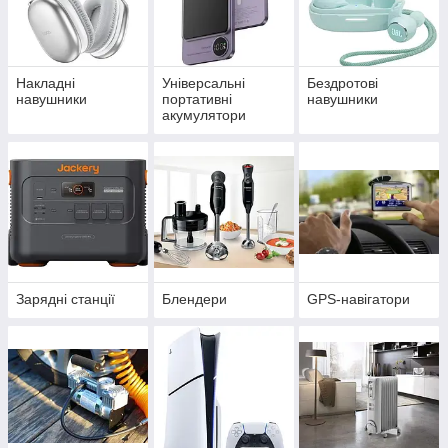
Накладні
Універсальні
Бездротові
навушники
портативні
навушники
акумулятори
(power bank)
Зарядні станції
Блендери
GPS-навігатори