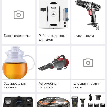
Газові паяльники
Роботи-пилососи
Шурупокрути
для вікон
Заварювальні
Автомобільні
Електричні ланч-
чайники
пилососи
бокси