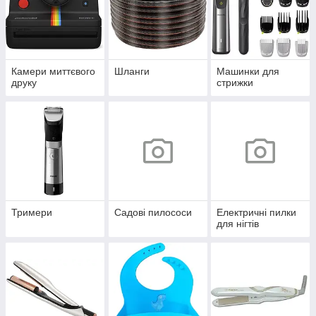
Камери миттєвого
Шланги
Машинки для
друку
стрижки
Тримери
Садові пилососи
Електричні пилки
для нігтів