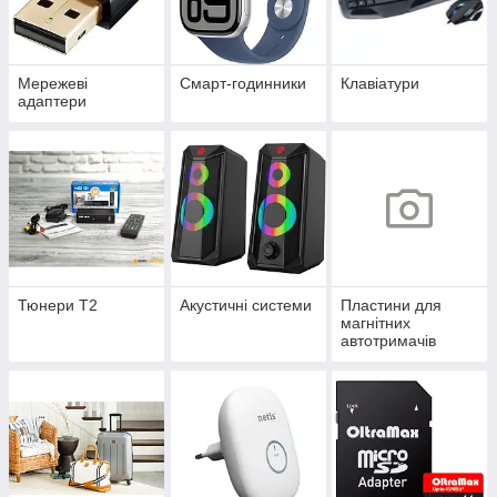
Мережеві
Смарт-годинники
Клавіатури
адаптери
Тюнери Т2
Акустичні системи
Пластини для
магнітних
автотримачів