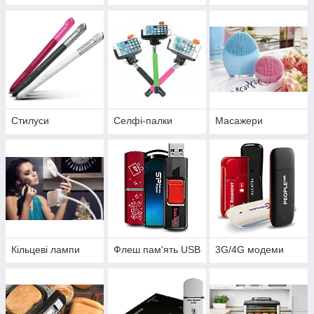
Стилуси
Селфі-палки
Масажери
Кільцеві лампи
Флеш пам'ять USB
3G/4G модеми