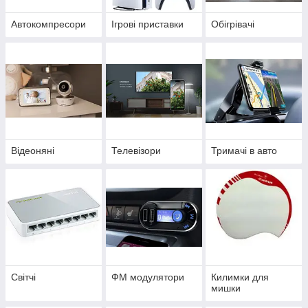
Автокомпресори
Ігрові приставки
Обігрівачі
Відеоняні
Телевізори
Тримачі в авто
Світчі
ФМ модулятори
Килимки для
мишки