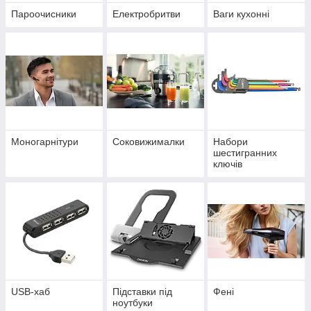
Пароочисники
Електробритви
Ваги кухонні
Моногарнітури
Соковижималки
Набори
шестигранних
ключів
USB-хаб
Підставки під
Фені
ноутбуки