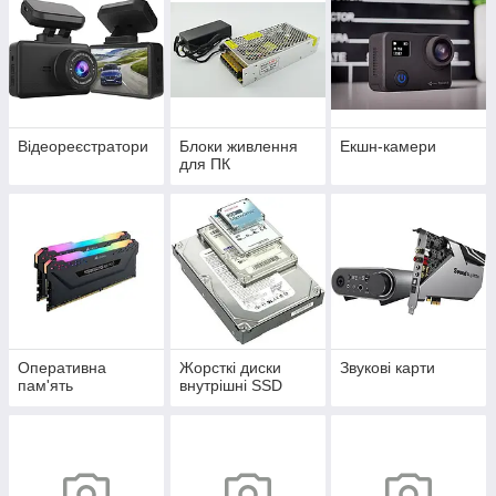
Відеореєстратори
Блоки живлення
Екшн-камери
для ПК
Оперативна
Жорсткі диски
Звукові карти
пам'ять
внутрішні SSD