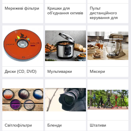
Мережеві фільтри
Кришки для
Пульт
об'єднання єктивів
дистанційного
керування для
фото-відео техніки
Диски (CD, DVD)
Мультиварки
Міксери
Світлофільтри
Бленди
Штативи