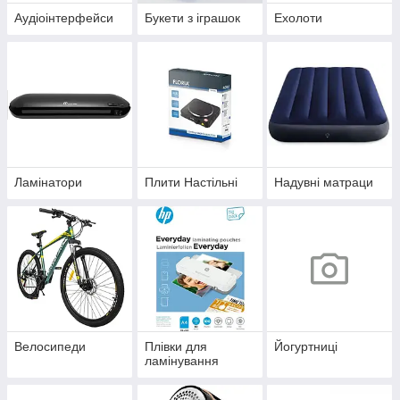
Аудіоінтерфейси
Букети з іграшок
Ехолоти
Ламінатори
Плити Настільні
Надувні матраци
Велосипеди
Плівки для
Йогуртниці
ламінування