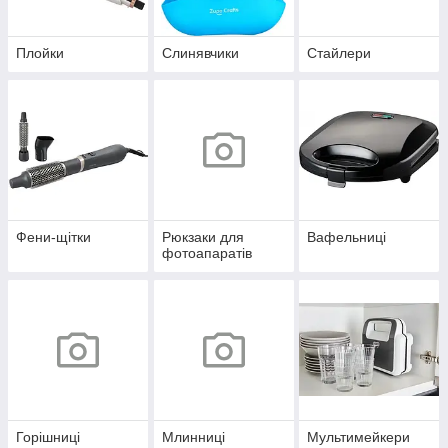
Плойки
Слинявчики
Стайлери
Фени-щітки
Рюкзаки для
Вафельниці
фотоапаратів
Горішниці
Млинниці
Мультимейкери