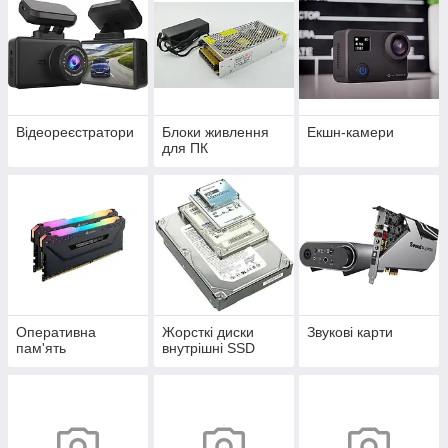
Відеореєстратори
Блоки живлення
Екшн-камери
для ПК
Оперативна
Жорсткі диски
Звукові карти
пам'ять
внутрішні SSD