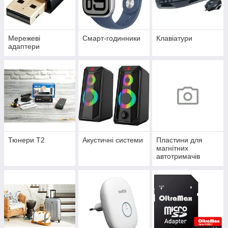
Мережеві
Смарт-годинники
Клавіатури
адаптери
Тюнери Т2
Акустичні системи
Пластини для
магнітних
автотримачів