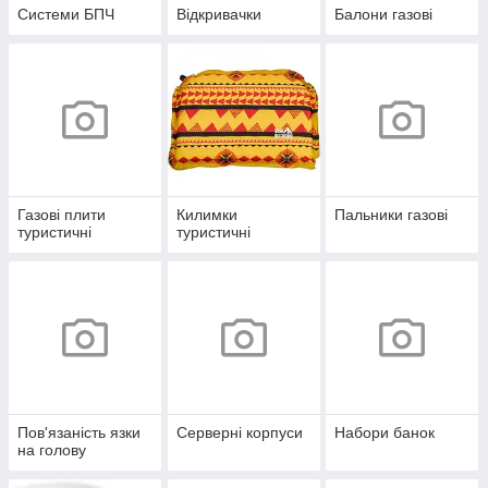
Системи БПЧ
Відкривачки
Балони газові
Газові плити
Килимки
Пальники газові
туристичні
туристичні
Пов'язаність язки
Серверні корпуси
Набори банок
на голову