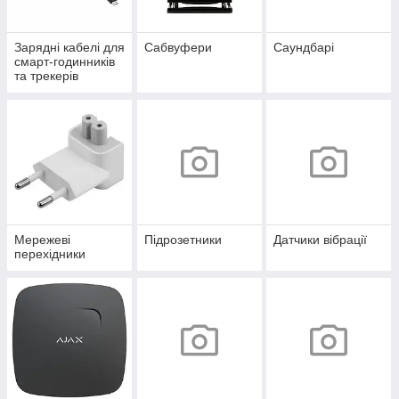
Зарядні кабелі для
Сабвуфери
Саундбарі
смарт-годинників
та трекерів
Мережеві
Підрозетники
Датчики вібрації
перехідники