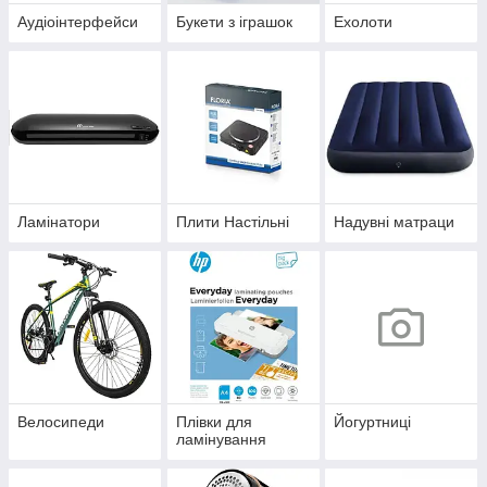
Аудіоінтерфейси
Букети з іграшок
Ехолоти
Ламінатори
Плити Настільні
Надувні матраци
Велосипеди
Плівки для
Йогуртниці
ламінування