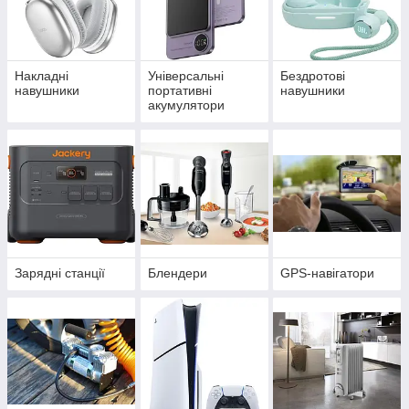
Накладні
Універсальні
Бездротові
навушники
портативні
навушники
акумулятори
(power bank)
Зарядні станції
Блендери
GPS-навігатори