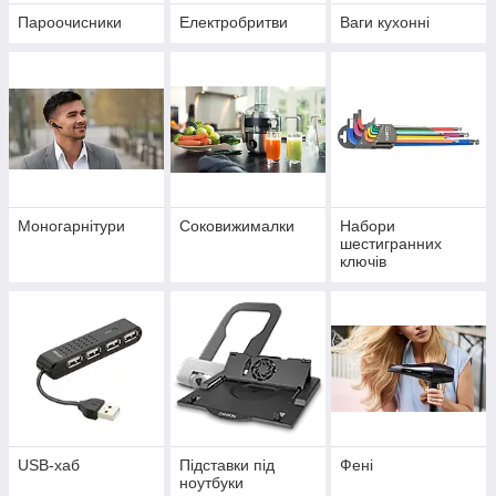
Пароочисники
Електробритви
Ваги кухонні
Моногарнітури
Соковижималки
Набори
шестигранних
ключів
USB-хаб
Підставки під
Фені
ноутбуки