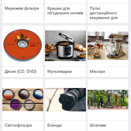
Мережеві фільтри
Кришки для
Пульт
об'єднання єктивів
дистанційного
керування для
фото-відео техніки
Диски (CD, DVD)
Мультиварки
Міксери
Світлофільтри
Бленди
Штативи