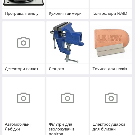
Програвачі вінілу
Кухонні таймери
Контролери RAID
Детектори валют
Лещата
Точила для ножів
Автомобільні
Фільтри для
Електросушарки
Лебідки
зволожувачів
для білизни
повітря