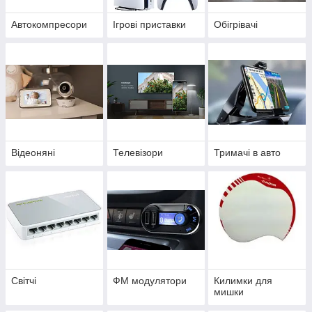
Автокомпресори
Ігрові приставки
Обігрівачі
Відеоняні
Телевізори
Тримачі в авто
Світчі
ФМ модулятори
Килимки для
мишки