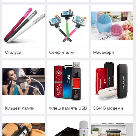
Стилуси
Селфі-палки
Масажери
Кільцеві лампи
Флеш пам'ять USB
3G/4G модеми