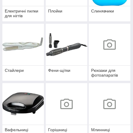
Електричні пилки
Плойки
Слинявчики
для нігтів
Стайлери
Фени-щітки
Рюкзаки для
фотоапаратів
Вафельниці
Горішниці
Млинниці