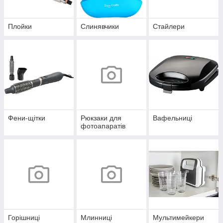
Плойки
Слинявчики
Стайлери
Фени-щітки
Рюкзаки для
Вафельниці
фотоапаратів
Горішниці
Млинниці
Мультимейкери