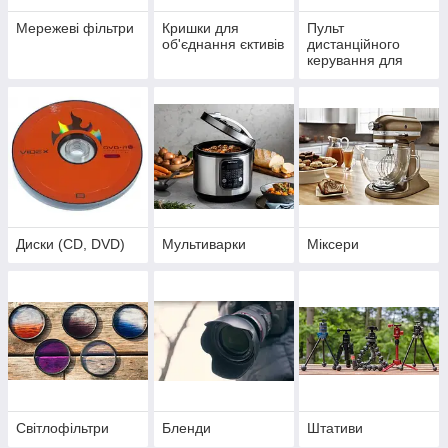
Мережеві фільтри
Кришки для
Пульт
об'єднання єктивів
дистанційного
керування для
фото-відео техніки
Диски (CD, DVD)
Мультиварки
Міксери
Світлофільтри
Бленди
Штативи