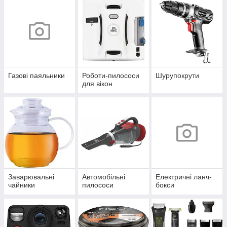
Газові паяльники
Роботи-пилососи
Шурупокрути
для вікон
Заварювальні
Автомобільні
Електричні ланч-
чайники
пилососи
бокси