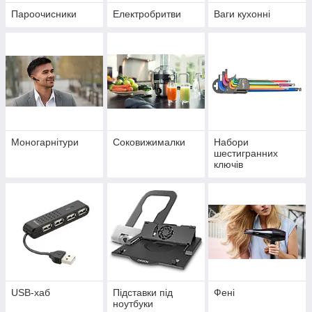
Пароочисники
Електробритви
Ваги кухонні
Моногарнітури
Соковижималки
Набори
шестигранних
ключів
USB-хаб
Підставки під
Фені
ноутбуки