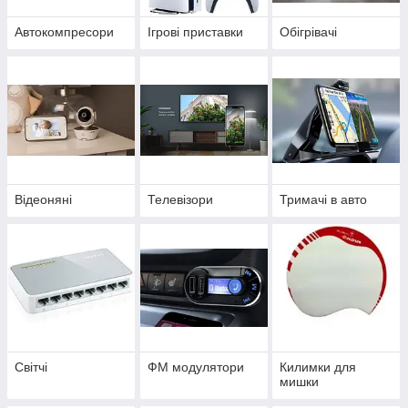
Автокомпресори
Ігрові приставки
Обігрівачі
Відеоняні
Телевізори
Тримачі в авто
Світчі
ФМ модулятори
Килимки для
мишки