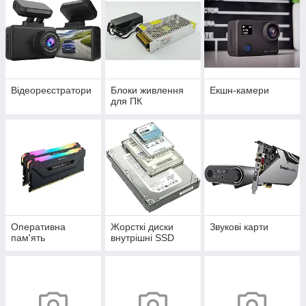
Відеореєстратори
Блоки живлення
Екшн-камери
для ПК
Оперативна
Жорсткі диски
Звукові карти
пам'ять
внутрішні SSD