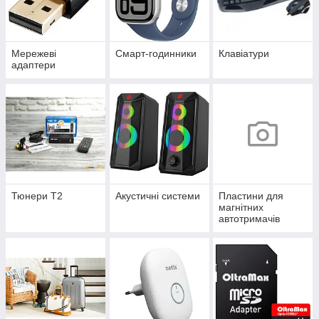
Мережеві
Смарт-годинники
Клавіатури
адаптери
Тюнери Т2
Акустичні системи
Пластини для
магнітних
автотримачів