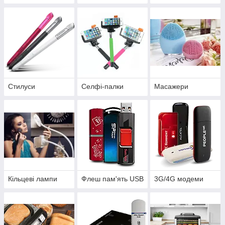
Стилуси
Селфі-палки
Масажери
Кільцеві лампи
Флеш пам'ять USB
3G/4G модеми