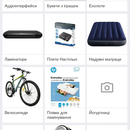
Аудіоінтерфейси
Букети з іграшок
Ехолоти
Ламінатори
Плити Настільні
Надувні матраци
Велосипеди
Плівки для
Йогуртниці
ламінування