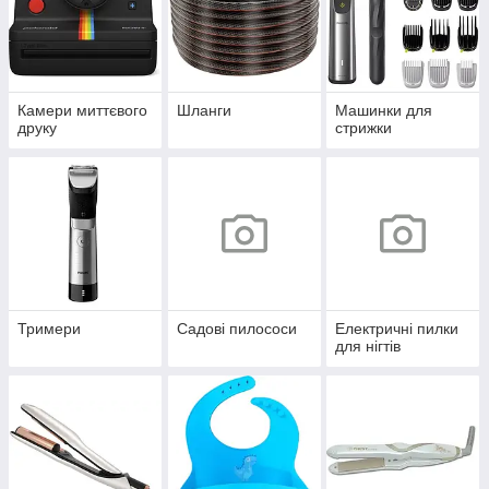
Камери миттєвого
Шланги
Машинки для
друку
стрижки
Тримери
Садові пилососи
Електричні пилки
для нігтів