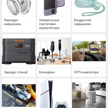
Накладні
Універсальні
Бездротові
навушники
портативні
навушники
акумулятори
(power bank)
Зарядні станції
Блендери
GPS-навігатори